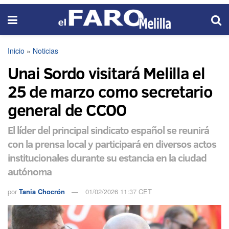
Inicio
»
Noticias
Unai Sordo visitará Melilla el
25 de marzo como secretario
general de CCOO
El líder del principal sindicato español se reunirá
con la prensa local y participará en diversos actos
institucionales durante su estancia en la ciudad
autónoma
por
Tania Chocrón
01/02/2026 11:37 CET