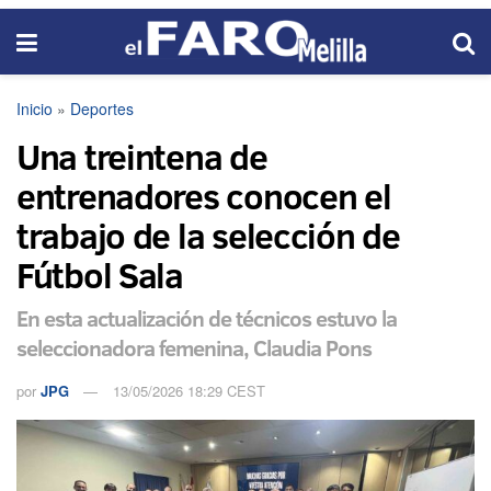
Inicio
»
Deportes
Una treintena de
entrenadores conocen el
trabajo de la selección de
Fútbol Sala
En esta actualización de técnicos estuvo la
seleccionadora femenina, Claudia Pons
por
JPG
13/05/2026 18:29 CEST