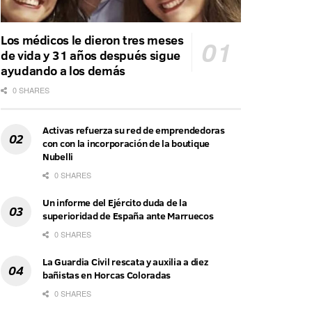
Los médicos le dieron tres meses
de vida y 31 años después sigue
ayudando a los demás
0 SHARES
Activas refuerza su red de emprendedoras
con con la incorporación de la boutique
Nubelli
0 SHARES
Un informe del Ejército duda de la
superioridad de España ante Marruecos
0 SHARES
La Guardia Civil rescata y auxilia a diez
bañistas en Horcas Coloradas
0 SHARES