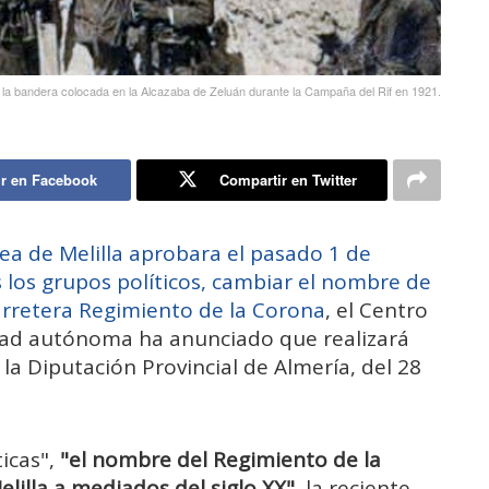
de la bandera colocada en la Alcazaba de Zeluán durante la Campaña del Rif en 1921.
r en Facebook
Compartir en Twitter
ea de Melilla aprobara el pasado 1 de
los grupos políticos, cambiar el nombre de
carretera Regimiento de la Corona
, el Centro
iudad autónoma ha anunciado que realizará
la Diputación Provincial de Almería, del 28
icas",
"el nombre del Regimiento de la
lilla a mediados del siglo XX"
, la reciente