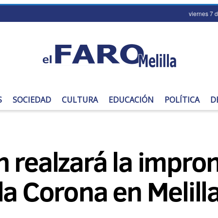
viernes 7 
S
SOCIEDAD
CULTURA
EDUCACIÓN
POLÍTICA
D
 realzará la impron
la Corona en Melill