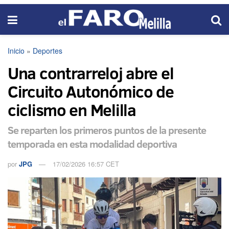
Inicio
»
Deportes
Una contrarreloj abre el
Circuito Autonómico de
ciclismo en Melilla
Se reparten los primeros puntos de la presente
temporada en esta modalidad deportiva
por
JPG
17/02/2026 16:57 CET