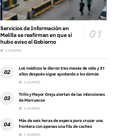
Servicios de Información en
Melilla se reafirman en que sí
hubo aviso al Gobierno
0 SHARES
Los médicos le dieron tres meses de vida y 31
años después sigue ayudando a los demás
0 SHARES
Trillo y Mayor Oreja alertan de las intenciones
de Marruecos
0 SHARES
Más de seis horas de espera para cruzar una
frontera con apenas una fila de coches
0 SHARES