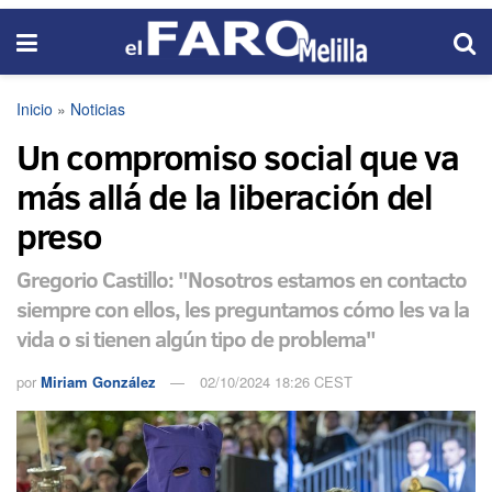
Inicio
»
Noticias
Un compromiso social que va
más allá de la liberación del
preso
Gregorio Castillo: "Nosotros estamos en contacto
siempre con ellos, les preguntamos cómo les va la
vida o si tienen algún tipo de problema"
por
Miriam González
02/10/2024 18:26 CEST