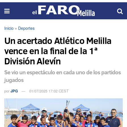
Inicio
»
Deportes
Un acertado Atlético Melilla
vence en la final de la 1ª
División Alevín
Se vio un espectáculo en cada uno de los partidos
jugados
por
JPG
01/07/2025 17:02 CEST