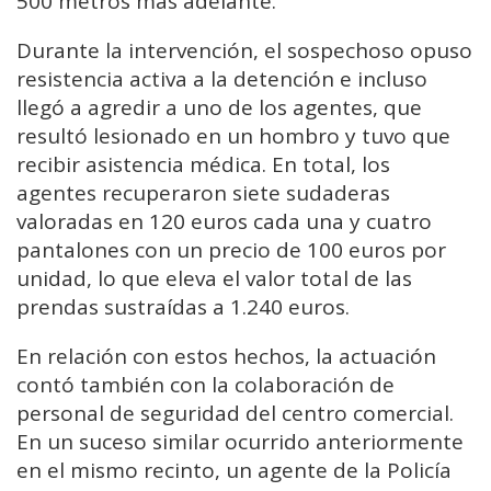
500
metros
más
adelante.
Durante
la
intervención,
el
sospechoso
opuso
resistencia
activa
a
la
detención
e
incluso
llegó
a
agredir
a
uno
de
los
agentes,
que
resultó
lesionado
en
un
hombro
y
tuvo
que
recibir
asistencia
médica.
En
total,
los
agentes
recuperaron
siete
sudaderas
valoradas
en
120
euros
cada
una
y
cuatro
pantalones
con
un
precio
de
100
euros
por
unidad,
lo
que
eleva
el
valor
total
de
las
prendas
sustraídas
a
1.240
euros.
En
relación
con
estos
hechos,
la
actuación
contó
también
con
la
colaboración
de
personal
de
seguridad
del
centro
comercial.
En
un
suceso
similar
ocurrido
anteriormente
en
el
mismo
recinto,
un
agente
de
la
Policía