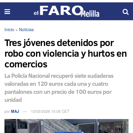
Inicio
»
Noticias
Tres jóvenes detenidos por
robo con violencia y hurtos en
comercios
La Policía Nacional recuperó siete sudaderas
valoradas en 120 euros cada una y cuatro
pantalones con un precio de 100 euros por
unidad
por
MAJ
13/03/2026 15:05 CET