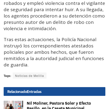
robados
y
empleó
violencia
contra
el
vigilante
de
seguridad
para
intentar
huir.
A
su
llegada,
los
agentes
procedieron
a
su
detención
como
presunto
autor
de
un
delito
de
robo
con
violencia
e
intimidación.
Tras
estas
actuaciones,
la
Policía
Nacional
instruyó
los
correspondientes
atestados
policiales
por
ambos
hechos,
que
fueron
remitidos
a
la
autoridad
judicial
en
funciones
de
guardia.
Tags:
Noticias de Melilla
Relacionado
Entradas
Nil Moliner, Pastora Soler y Efecto
Pasillo, en la Caseta Municipal