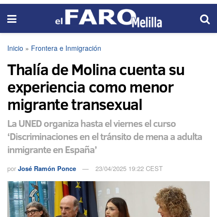
Inicio
»
Frontera e Inmigración
Thalía de Molina cuenta su
experiencia como menor
migrante transexual
La UNED organiza hasta el viernes el curso
‘Discriminaciones en el tránsito de mena a adulta
inmigrante en España’
por
José Ramón Ponce
23/04/2025 19:22 CEST