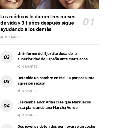
Los médicos le dieron tres meses
de vida y 31 años después sigue
ayudando a los demás
0 SHARES
Un informe del Ejército duda de la
superioridad de España ante Marruecos
0 SHARES
Detenido un hombre en Melilla por presunta
agresión sexual
0 SHARES
El exembajador Arias cree que Marruecos
está planeando una Marcha Verde
0 SHARES
Dos jóvenes detenidos por llevarse un coche