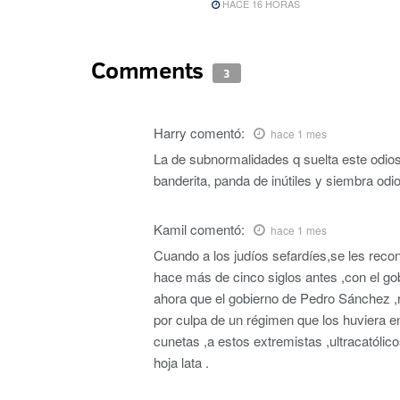
HACE 16 HORAS
Comments
3
Harry
comentó:
hace 1 mes
La de subnormalidades q suelta este odio
banderita, panda de inútiles y siembra odi
Kamil
comentó:
hace 1 mes
Cuando a los judíos sefardíes,se les recon
hace más de cinco siglos antes ,con el gob
ahora que el gobierno de Pedro Sánchez ,r
por culpa de un régimen que los huviera e
cunetas ,a estos extremistas ,ultracatólico
hoja lata .