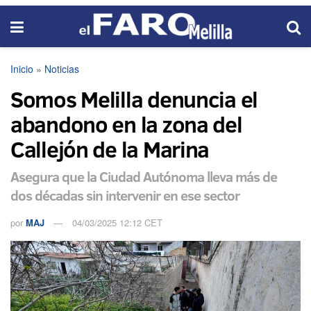
Inicio
»
Noticias
Somos Melilla denuncia el
abandono en la zona del
Callejón de la Marina
Asegura que la Ciudad Autónoma lleva más de
dos décadas sin intervenir en ese sector
por
MAJ
04/03/2025 12:12 CET