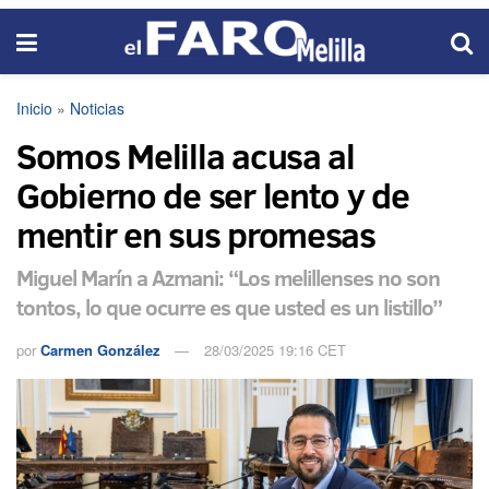
Inicio
»
Noticias
Somos Melilla acusa al
Gobierno de ser lento y de
mentir en sus promesas
Miguel Marín a Azmani: “Los melillenses no son
tontos, lo que ocurre es que usted es un listillo”
por
Carmen González
28/03/2025 19:16 CET