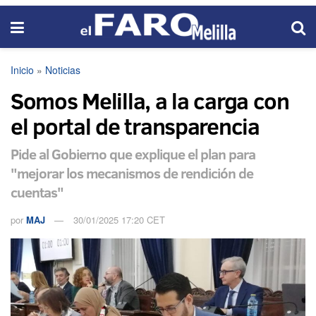
Inicio
»
Noticias
Somos Melilla, a la carga con
el portal de transparencia
Pide al Gobierno que explique el plan para
"mejorar los mecanismos de rendición de
cuentas"
por
MAJ
30/01/2025 17:20 CET