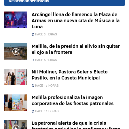
Relacionado
Entradas
Arcángel llena de flamenco la Plaza de
Armas en una nueva cita de Música a la
Luna
HACE 3 HORAS
Melilla, de la presión al alivio sin quitar
el ojo a la frontera
HACE 5 HORAS
Nil Moliner, Pastora Soler y Efecto
Pasillo, en la Caseta Municipal
HACE 13 HORAS
Melilla profesionaliza la imagen
corporativa de las fiestas patronales
HACE 13 HORAS
La patronal alerta de que la crisis
fronteriza perjudica la confianza y frena