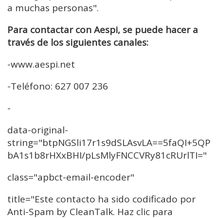
a muchas personas".
Para contactar con Aespi, se puede hacer a
través de los siguientes canales:
-www.aespi.net
-Teléfono: 627 007 236
-
data-original-
string="btpNGSli17r1s9dSLAsvLA==5faQI+5QP
bA1s1b8rHXxBHI/pLsMlyFNCCVRy81cRUrlTI="
class="apbct-email-encoder"
title="Este contacto ha sido codificado por
Anti-Spam by CleanTalk. Haz clic para