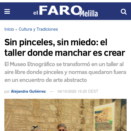
Inicio
»
Cultura y Tradiciones
Sin pinceles, sin miedo: el
taller donde manchar es crear
El Museo Etnográfico se transformó en un taller al
aire libre donde pinceles y normas quedaron fuera
en un encuentro de arte abstracto
por
Alejandra Gutiérrez
04/10/2025 15:20 CEST