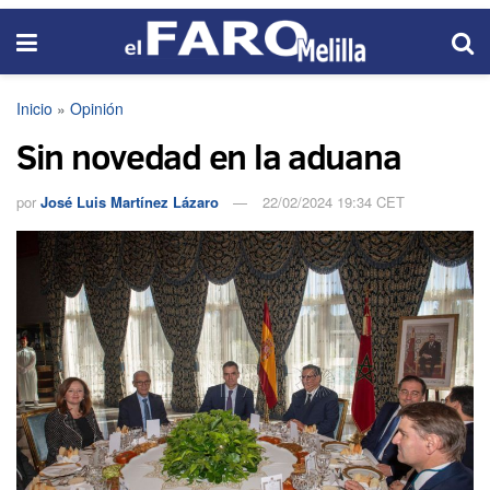
Inicio
»
Opinión
Sin novedad en la aduana
por
José Luis Martínez Lázaro
22/02/2024 19:34 CET