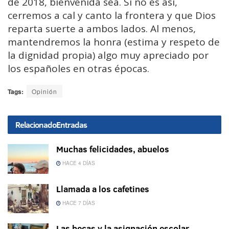
de 2018, bienvenida sea. Si no es así,
cerremos a cal y canto la frontera y que Dios
reparta suerte a ambos lados. Al menos,
mantendremos la honra (estima y respeto de
la dignidad propia) algo muy apreciado por
los españoles en otras épocas.
Tags:
Opinión
Relacionado
Entradas
Muchas felicidades, abuelos
HACE 4 DÍAS
Llamada a los cafetines
HACE 7 DÍAS
Las becas y la asignación escolar