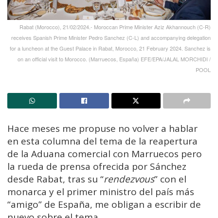
Rabat (Morocco), 21/02/2024.- Moroccan Prime Minister Aziz Akhannouch (C-R)
receives Spanish Prime Minister Pedro Sanchez (C-L) and accompanying delegation
for a luncheon at the Guest Palace in Rabat, Morocco, 21 February 2024. Sanchez is
on an official visit to Morocco. (Marruecos, España) EFE/EPA/JALAL MORCHIDI /
POOL
Hace meses me propuse no volver a hablar
en esta columna del tema de la reapertura
de la Aduana comercial con Marruecos pero
la rueda de prensa ofrecida por Sánchez
desde Rabat, tras su “
rendezvous
” con el
monarca y el primer ministro del país más
“amigo” de España, me obligan a escribir de
nuevo sobre el tema.