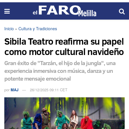
Inicio
»
Cultura y Tradiciones
Sibila Teatro reafirma su papel
como motor cultural navideño
Gran éxito de "Tarzán, el hijo de la jungla", una
experiencia inmersiva con música, danza y un
potente mensaje emocional
por
MAJ
26/12/2025 09:11 CET