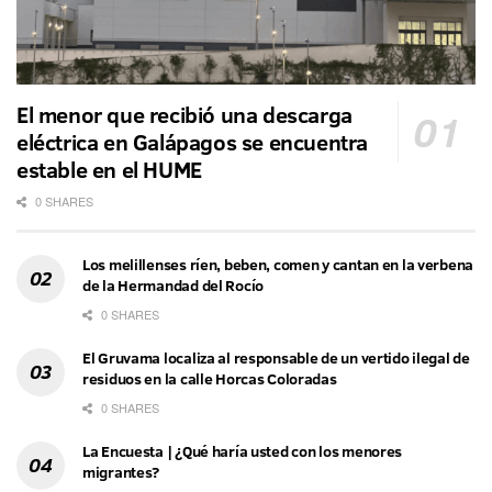
El menor que recibió una descarga
eléctrica en Galápagos se encuentra
estable en el HUME
0 SHARES
Los melillenses ríen, beben, comen y cantan en la verbena
de la Hermandad del Rocío
0 SHARES
El Gruvama localiza al responsable de un vertido ilegal de
residuos en la calle Horcas Coloradas
0 SHARES
La Encuesta | ¿Qué haría usted con los menores
migrantes?