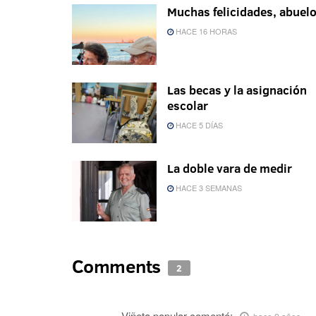
Muchas felicidades, abuel
HACE 16 HORAS
Las becas y la asignación
escolar
HACE 5 DÍAS
La doble vara de medir
HACE 3 SEMANAS
Comments
2
Viñeta popular
comentó: