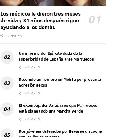
Los médicos le dieron tres meses
de vida y 31 años después sigue
ayudando a los demás
0 SHARES
Un informe del Ejército duda de la
superioridad de España ante Marruecos
0 SHARES
Detenido un hombre en Melilla por presunta
agresión sexual
0 SHARES
El exembajador Arias cree que Marruecos
está planeando una Marcha Verde
0 SHARES
Dos jóvenes detenidos por llevarse un coche