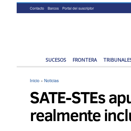
Contacto
Barcos
Portal del suscriptor
SUCESOS
FRONTERA
TRIBUNALE
Inicio
»
Noticias
SATE-STEs apu
realmente incl