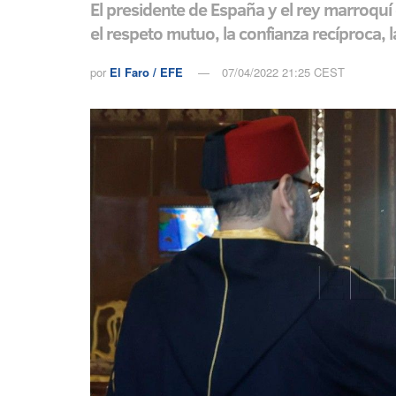
El presidente de España y el rey marroquí 
el respeto mutuo, la confianza recíproca, 
por
El Faro / EFE
07/04/2022 21:25 CEST