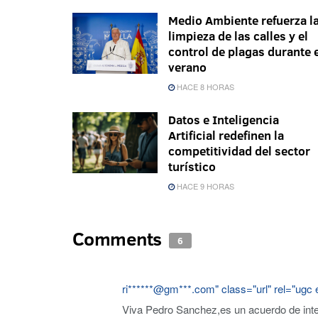
Medio Ambiente refuerza l
limpieza de las calles y el
control de plagas durante 
verano
HACE 8 HORAS
Datos e Inteligencia
Artificial redefinen la
competitividad del sector
turístico
HACE 9 HORAS
Comments
6
ri
******@gm***.c
om" class="url" rel="ugc e
Viva Pedro Sanchez,es un acuerdo de inte