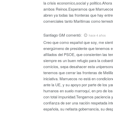
la crisis economico,social y politico.Ahor
ambos Reinos.Esperamos que Marruecos y
abren ya todas las fronteras que hay entre
comerciales tanto Maritimas como terrest
Santiago GM
comentó:
hace 4 años
Creo que como español que soy, me sient
energúmeno de presidente que tenemos en 
afiliados del PSOE, que consienten las te
siempre es un buen refugio para la cobard
comicios, sepa desahacer esta unipersonal
tenemos que cerrar las fronteras de Meli
iniciativa. Marruecos no está en condicio
ante la UE, y su apoyo por parte de los y
humanos en suelo marroquí, en pro de los 
con total impunidad.Tengamos paciencia y 
confianza de ser una nación respetada int
española, su nefasta gobernancia, su desp