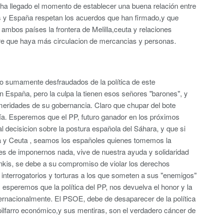
a ha llegado el momento de establecer una buena relación entre
 España respetan los acuerdos que han firmado,y que
 ambos países la frontera de Melilla,ceuta y relaciones
re que haya más circulacion de mercancias y personas.
o sumamente desfraudados de la política de este
España, pero la culpa la tienen esos señores "barones", y
meridades de su gobernancia. Claro que chupar del bote
ía. Esperemos que el PP, futuro ganador en los próximos
 decisicion sobre la postura española del Sáhara, y que si
lla y Ceuta , seamos los españoles quienes tomemos la
nes de imponernos nada, vive de nuestra ayuda y solidaridad
ankis, se debe a su compromiso de violar los derechos
interrogatorios y torturas a los que someten a sus "enemigos"
esperemos que la política del PP, nos devuelva el honor y la
ernacionalmente. El PSOE, debe de desaparecer de la política
ilfarro económico,y sus mentiras, son el verdadero cáncer de