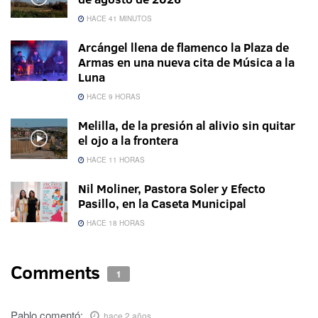
HACE 41 MINUTOS
Arcángel llena de flamenco la Plaza de
Armas en una nueva cita de Música a la
Luna
HACE 9 HORAS
Melilla, de la presión al alivio sin quitar
el ojo a la frontera
HACE 11 HORAS
Nil Moliner, Pastora Soler y Efecto
Pasillo, en la Caseta Municipal
HACE 18 HORAS
Comments
1
Pablo
comentó:
hace 2 años