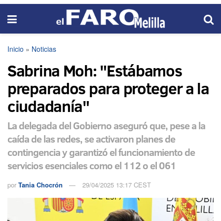
Inicio
»
Noticias
Sabrina Moh: "Estábamos
preparados para proteger a la
ciudadanía"
La delegada del Gobierno aseguró que, pese a la
caída de las redes, se activaron planes de
contingencia y garantizó el funcionamiento de
servicios esenciales como el 112 o el 061
por
Tania Chocrón
29/04/2025 13:17 CEST