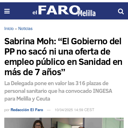
Inicio
»
Noticias
Sabrina Moh: “El Gobierno del
PP no sacó ni una oferta de
empleo público en Sanidad en
más de 7 años”
La Delegada pone en valor las 316 plazas de
personal sanitario que ha convocado INGESA
para Melilla y Ceuta
por
Redacción El Faro
10/04/2025 14:59 CEST