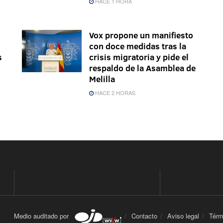
HACE 1 HORA
Vox propone un manifiesto
con doce medidas tras la
s
crisis migratoria y pide el
respaldo de la Asamblea de
Melilla
HACE 2 HORAS
Medio auditado por
Contacto
Aviso legal
Térm