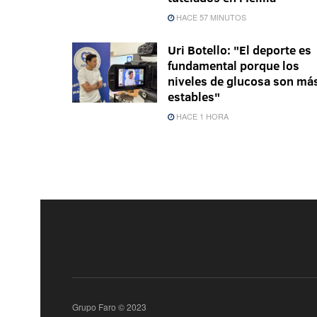
HACE 57 MINUTOS
Uri Botello: "El deporte es
fundamental porque los
niveles de glucosa son má
estables"
HACE 1 HORA
Grupo Faro © 2023