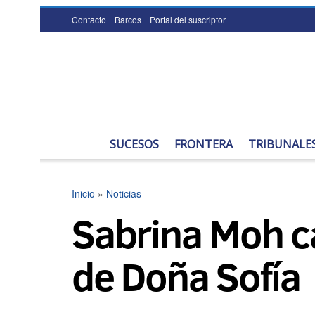
Contacto
Barcos
Portal del suscriptor
SUCESOS
FRONTERA
TRIBUNALE
Inicio
»
Noticias
Sabrina Moh ca
de Doña Sofía