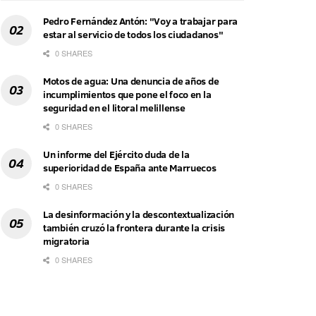
Pedro Fernández Antón: "Voy a trabajar para
estar al servicio de todos los ciudadanos"
0 SHARES
Motos de agua: Una denuncia de años de
incumplimientos que pone el foco en la
seguridad en el litoral melillense
0 SHARES
Un informe del Ejército duda de la
superioridad de España ante Marruecos
0 SHARES
La desinformación y la descontextualización
también cruzó la frontera durante la crisis
migratoria
0 SHARES