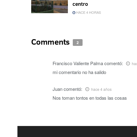
centro
HACE 4 HORAS
Comments
2
Francisco Valiente Palma
comentó:
ha
mi comentario no ha salido
Juan
comentó:
hace 4 años
Nos toman tontos en todas las cosas