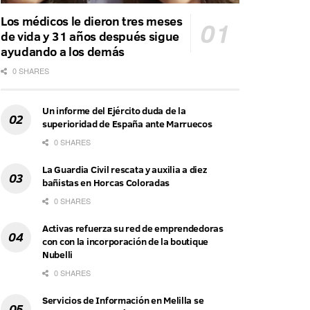
Los médicos le dieron tres meses
de vida y 31 años después sigue
ayudando a los demás
0 SHARES
Un informe del Ejército duda de la
superioridad de España ante Marruecos
0 SHARES
La Guardia Civil rescata y auxilia a diez
bañistas en Horcas Coloradas
0 SHARES
Activas refuerza su red de emprendedoras
con con la incorporación de la boutique
Nubelli
0 SHARES
Servicios de Información en Melilla se