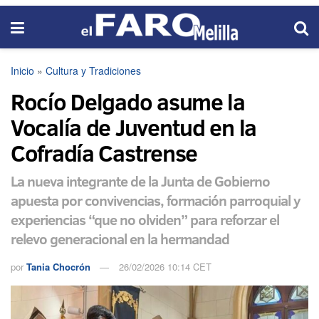
Inicio
»
Cultura y Tradiciones
Rocío Delgado asume la
Vocalía de Juventud en la
Cofradía Castrense
La nueva integrante de la Junta de Gobierno
apuesta por convivencias, formación parroquial y
experiencias “que no olviden” para reforzar el
relevo generacional en la hermandad
por
Tania Chocrón
26/02/2026 10:14 CET