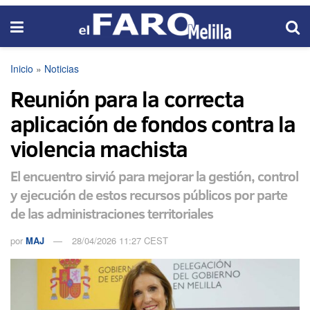
Inicio
»
Noticias
Reunión para la correcta
aplicación de fondos contra la
violencia machista
El encuentro sirvió para mejorar la gestión, control
y ejecución de estos recursos públicos por parte
de las administraciones territoriales
por
MAJ
28/04/2026 11:27 CEST