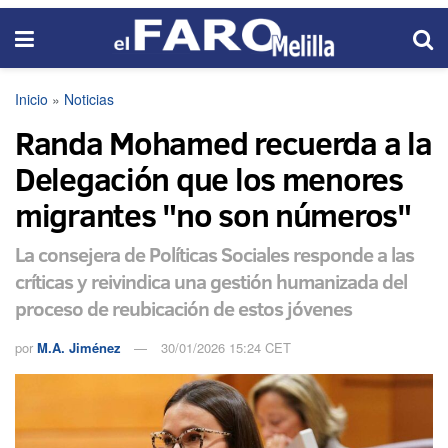
Inicio
»
Noticias
Randa Mohamed recuerda a la
Delegación que los menores
migrantes "no son números"
La consejera de Políticas Sociales responde a las
críticas y reivindica una gestión humanizada del
proceso de reubicación de estos jóvenes
por
M.A. Jiménez
30/01/2026 15:24 CET