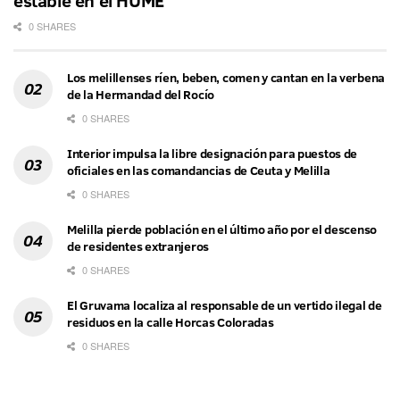
0 SHARES
Los melillenses ríen, beben, comen y cantan en la verbena
de la Hermandad del Rocío
0 SHARES
Interior impulsa la libre designación para puestos de
oficiales en las comandancias de Ceuta y Melilla
0 SHARES
Melilla pierde población en el último año por el descenso
de residentes extranjeros
0 SHARES
El Gruvama localiza al responsable de un vertido ilegal de
residuos en la calle Horcas Coloradas
0 SHARES