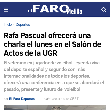
Inicio
»
Deportes
Rafa Pascual ofrecerá una
charla el lunes en el Salón de
Actos de la UGR
El veterano ex jugador de voleibol, leyenda viva
del deporte español y segundo con más
internacionalidades de todos los deportes,
ofrecerá una conferencia en la que se abordará el
pasado, presente y futuro del voleibol
por
El Faro Deportes
03/10/2024 18:42 CEST