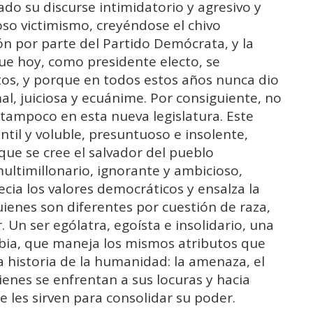
o su discurse intimidatorio y agresivo y
o victimismo, creyéndose el chivo
ón por parte del Partido Demócrata, y la
 que hoy, como presidente electo, se
os, y porque en todos estos años nunca dio
l, juiciosa y ecuánime. Por consiguiente, no
ampoco en esta nueva legislatura. Este
ntil y voluble, presuntuoso e insolente,
que se cree el salvador del pueblo
ultimillonario, ignorante y ambicioso,
a los valores democráticos y ensalza la
uienes son diferentes por cuestión de raza,
r. Un ser ególatra, egoísta e insolidario, una
bia, que maneja los mismos atributos que
la historia de la humanidad: la amenaza, el
ienes se enfrentan a sus locuras y hacia
 les sirven para consolidar su poder.