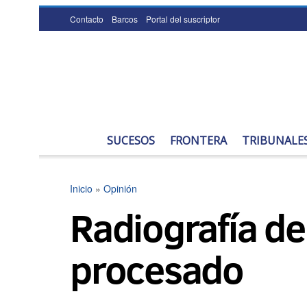
Contacto
Barcos
Portal del suscriptor
SUCESOS
FRONTERA
TRIBUNALE
Inicio
»
Opinión
Radiografía d
procesado