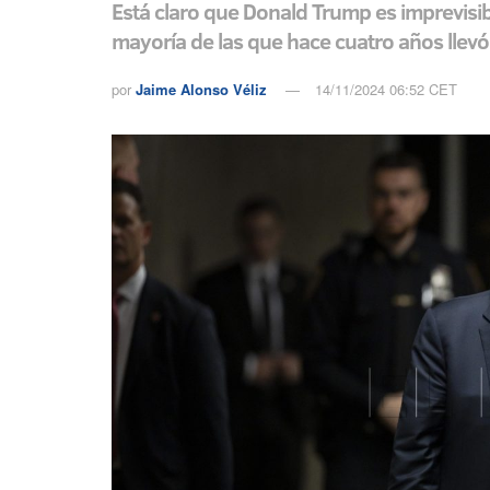
Está claro que Donald Trump es imprevisi
mayoría de las que hace cuatro años llev
por
Jaime Alonso Véliz
14/11/2024 06:52 CET