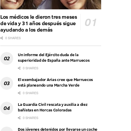
Los médicos le dieron tres meses
de vida y 31 años después sigue
ayudando a los demás
0 SHARES
Un informe del Ejército duda de la
superioridad de España ante Marruecos
0 SHARES
El exembajador Arias cree que Marruecos
está planeando una Marcha Verde
0 SHARES
La Guardia Civil rescata y auxilia a diez
bañistas en Horcas Coloradas
0 SHARES
Dos jóvenes detenidos por llevarse un coche