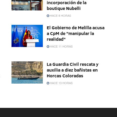
incorporación de la
boutique Nubelli
HACE 8 HORAS
El Gobierno de Melilla acusa
a CpM de "manipular la
realidad"
HACE 11 HORAS
La Guardia Civil rescata y
auxilia a diez bañistas en
z
Horcas Coloradas
HACE 13 HORAS