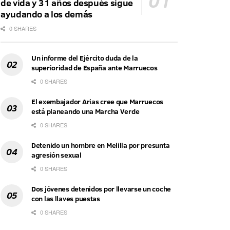
de vida y 31 años después sigue
ayudando a los demás
0 SHARES
Un informe del Ejército duda de la
superioridad de España ante Marruecos
0 SHARES
El exembajador Arias cree que Marruecos
está planeando una Marcha Verde
0 SHARES
Detenido un hombre en Melilla por presunta
agresión sexual
0 SHARES
Dos jóvenes detenidos por llevarse un coche
con las llaves puestas
0 SHARES