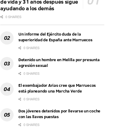
de vida y 31 años después sigue
ayudando a los demás
0 SHARES
Un informe del Ejército duda de la
superioridad de España ante Marruecos
0 SHARES
Detenido un hombre en Melilla por presunta
agresión sexual
0 SHARES
El exembajador Arias cree que Marruecos
está planeando una Marcha Verde
0 SHARES
Dos jóvenes detenidos por llevarse un coche
con las llaves puestas
0 SHARES