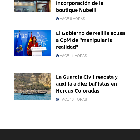
incorporación de la
boutique Nubelli
HACE 8 HORAS
El Gobierno de Melilla acusa
a CpM de "manipular la
realidad"
HACE 11 HORAS
La Guardia Civil rescata y
auxilia a diez bañistas en
z
Horcas Coloradas
HACE 13 HORAS