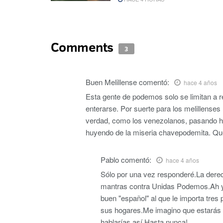
Comments
3
Buen Melillense
comentó:
hace 4 años
Esta gente de podemos solo se limitan a r
enterarse. Por suerte para los melillenses
verdad, como los venezolanos, pasando ha
huyendo de la miseria chavepodemita. Qu
Pablo
comentó:
hace 4 años
Sólo por una vez responderé.La derec
mantras contra Unidas Podemos.Ah 
buen "español" al que le importa tres 
sus hogares.Me imagino que estarás re
hablarías así.Hasta nunca!