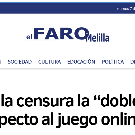
viernes 7 
S
SOCIEDAD
CULTURA
EDUCACIÓN
POLÍTICA
D
a censura la “dobl
ecto al juego onli