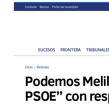
Contacto
Barcos
Portal del suscriptor
SUCESOS
FRONTERA
TRIBUNALE
Inicio
»
Noticias
Podemos Melill
PSOE” con resp