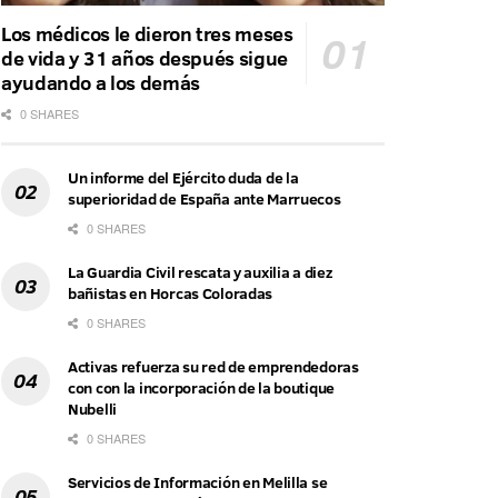
Los médicos le dieron tres meses
de vida y 31 años después sigue
ayudando a los demás
0 SHARES
Un informe del Ejército duda de la
superioridad de España ante Marruecos
0 SHARES
La Guardia Civil rescata y auxilia a diez
bañistas en Horcas Coloradas
0 SHARES
Activas refuerza su red de emprendedoras
con con la incorporación de la boutique
Nubelli
0 SHARES
Servicios de Información en Melilla se