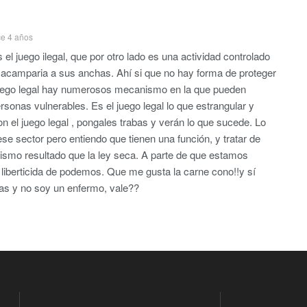
e 4 años
el juego ilegal, que por otro lado es una actividad controlado
al acamparia a sus anchas. Ahí si que no hay forma de proteger
juego legal hay numerosos mecanismo en la que pueden
ersonas vulnerables. Es el juego legal lo que estrangular y
con el juego legal , pongales trabas y verán lo que sucede. Lo
se sector pero entiendo que tienen una función, y tratar de
 mismo resultado que la ley seca. A parte de que estamos
 y liberticida de podemos. Que me gusta la carne cono!!y sí
tas y no soy un enfermo, vale??