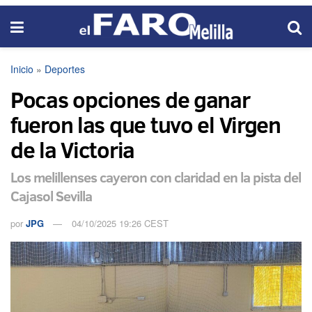
Inicio
»
Deportes
Pocas opciones de ganar
fueron las que tuvo el Virgen
de la Victoria
Los melillenses cayeron con claridad en la pista del
Cajasol Sevilla
por
JPG
04/10/2025 19:26 CEST