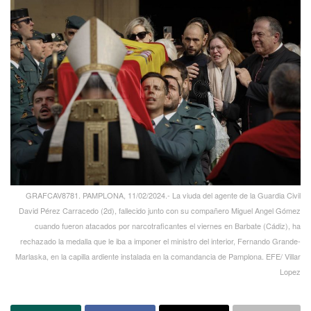
GRAFCAV8781. PAMPLONA, 11/02/2024.- La viuda del agente de la Guardia Civil
David Pérez Carracedo (2d), fallecido junto con su compañero Miguel Angel Gómez
cuando fueron atacados por narcotraficantes el viernes en Barbate (Cádiz), ha
rechazado la medalla que le iba a imponer el ministro del interior, Fernando Grande-
Marlaska, en la capilla ardiente instalada en la comandancia de Pamplona. EFE/ Villar
Lopez