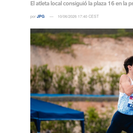
El atleta local consiguió la plaza 16 en la
por
JPG
10/06/2026 17:40 CEST