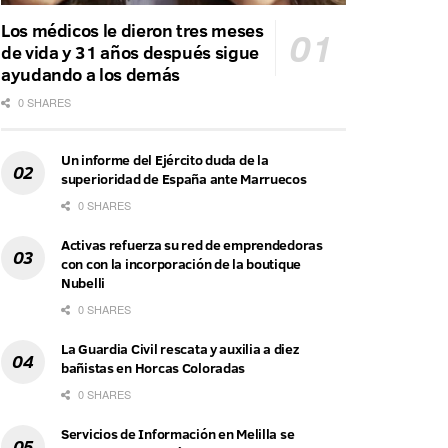
Los médicos le dieron tres meses
de vida y 31 años después sigue
ayudando a los demás
0 SHARES
Un informe del Ejército duda de la
superioridad de España ante Marruecos
0 SHARES
Activas refuerza su red de emprendedoras
con con la incorporación de la boutique
Nubelli
0 SHARES
La Guardia Civil rescata y auxilia a diez
bañistas en Horcas Coloradas
0 SHARES
Servicios de Información en Melilla se