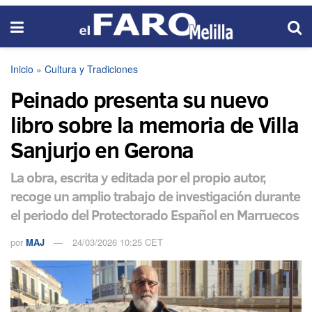
Inicio
»
Cultura y Tradiciones
Peinado presenta su nuevo
libro sobre la memoria de Villa
Sanjurjo en Gerona
La obra, escrita y editada por el propio autor,
recoge un amplio trabajo de investigación durante
el periodo del Protectorado Español en Marruecos
por
MAJ
24/03/2026 10:25 CET