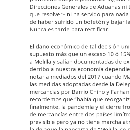
Direcciones Generales de Aduanas ni 
que resolver– ni ha servido para nada
de haber sufrido un bofetón y bajar l
Nunca es tarde para rectificar.
El daño económico de tal decisión uni
supuesto más que un escaso 10 ó 15% 
a Melilla y salían documentadas de ex
derribo a nuestra economía dependie
notar a mediados del 2017 cuando Ma
las medidas adoptadas desde la Delega
mercancías por Barrio Chino y Farhana
recordemos que “había que reorganizar
finalmente, la pandemia y el cierre fr
de mercancías entre dos países limítr
previsible pero ya no tiene marcha atr
la de aquella pancarta de “Melilla, se 