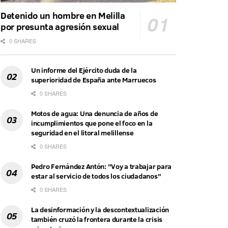
Detenido un hombre en Melilla
por presunta agresión sexual
0 SHARES
Un informe del Ejército duda de la
superioridad de España ante Marruecos
0 SHARES
Motos de agua: Una denuncia de años de
incumplimientos que pone el foco en la
seguridad en el litoral melillense
0 SHARES
Pedro Fernández Antón: "Voy a trabajar para
estar al servicio de todos los ciudadanos"
0 SHARES
La desinformación y la descontextualización
también cruzó la frontera durante la crisis