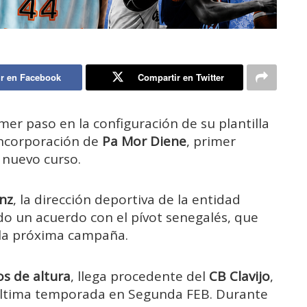
r en Facebook
Compartir en Twitter
imer paso en la configuración de su plantilla
incorporación de
Pa Mor Diene
, primer
l nuevo curso.
nz
, la dirección deportiva de la entidad
o un acuerdo con el pívot senegalés, que
o la próxima campaña.
os de altura
, llega procedente del
CB Clavijo
,
 última temporada en Segunda FEB. Durante