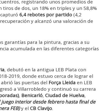
ncuentros, registrando unos promedios de
n tiros de dos, un 18% en triples y un 58,8%
, capturó
6,4 rebotes por partido
(4,2
 recuperación y alcanzó una valoración de
 garantías para la pintura, gracias a su
encia acumulada en las diferentes categorías
ia
, debutó en la antigua LEB Plata con
18-2019, donde estuvo cerca de lograr el
abrió las puertas del
Força Lleida
en LEB
gresó a Villarrobledo y continuó su carrera
poradas)
,
Benicarló
,
Ciudad de Huelva
,
 juego interior desde febrero hasta final de
mera FEB)
y el
CB Clavijo
.