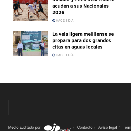
acuden a sus Nacionales
2026
HACE 1 DÍA
La vela ligera melillense se
prepara para dos grandes
citas en aguas locales
HACE 1 DÍA
Medio auditado por
Contacto
Aviso legal
Térm