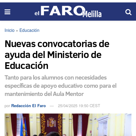
Inicio
»
Educación
Nuevas convocatorias de
ayuda del Ministerio de
Educación
Tanto para los alumnos con necesidades
específicas de apoyo educativo como para el
mantenimiento del Aula Mentor
por
Redacción El Faro
25/04/2025 19:50 CEST