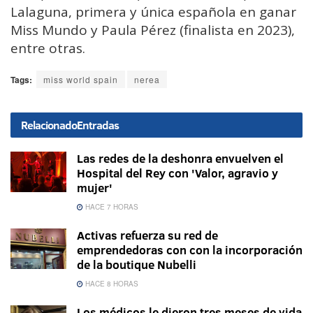
Lalaguna, primera y única española en ganar
Miss Mundo y Paula Pérez (finalista en 2023),
entre otras.
Tags:
miss world spain
nerea
Relacionado
Entradas
Las redes de la deshonra envuelven el
Hospital del Rey con 'Valor, agravio y
mujer'
HACE 7 HORAS
Activas refuerza su red de
emprendedoras con con la incorporación
de la boutique Nubelli
HACE 8 HORAS
Los médicos le dieron tres meses de vida