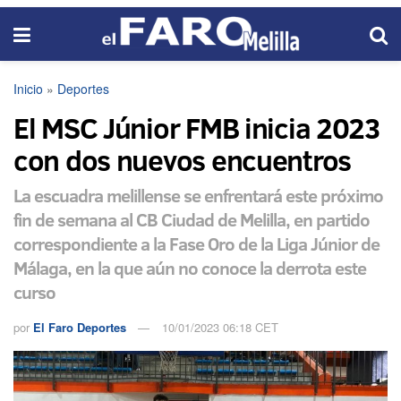
Inicio
»
Deportes
El MSC Júnior FMB inicia 2023
con dos nuevos encuentros
La escuadra melillense se enfrentará este próximo
fin de semana al CB Ciudad de Melilla, en partido
correspondiente a la Fase Oro de la Liga Júnior de
Málaga, en la que aún no conoce la derrota este
curso
por
El Faro Deportes
10/01/2023 06:18 CET