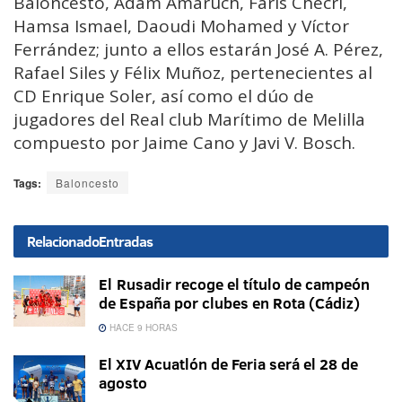
Baloncesto, Adam Amaruch, Faris Checri,
Hamsa Ismael, Daoudi Mohamed y Víctor
Ferrández; junto a ellos estarán José A. Pérez,
Rafael Siles y Félix Muñoz, pertenecientes al
CD Enrique Soler, así como el dúo de
jugadores del Real club Marítimo de Melilla
compuesto por Jaime Cano y Javi V. Bosch.
Tags:
Baloncesto
Relacionado
Entradas
El Rusadir recoge el título de campeón
de España por clubes en Rota (Cádiz)
HACE 9 HORAS
El XIV Acuatlón de Feria será el 28 de
agosto