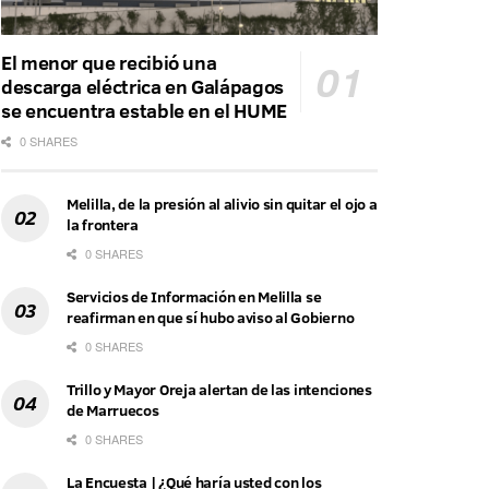
El menor que recibió una
descarga eléctrica en Galápagos
se encuentra estable en el HUME
0 SHARES
Melilla, de la presión al alivio sin quitar el ojo a
la frontera
0 SHARES
Servicios de Información en Melilla se
reafirman en que sí hubo aviso al Gobierno
0 SHARES
Trillo y Mayor Oreja alertan de las intenciones
de Marruecos
0 SHARES
La Encuesta | ¿Qué haría usted con los