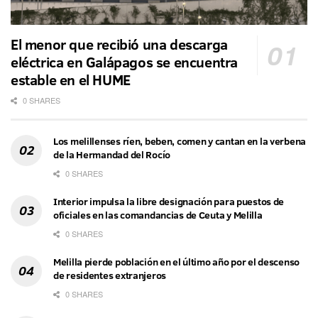
El menor que recibió una descarga
eléctrica en Galápagos se encuentra
estable en el HUME
0 SHARES
Los melillenses ríen, beben, comen y cantan en la verbena
de la Hermandad del Rocío
0 SHARES
Interior impulsa la libre designación para puestos de
oficiales en las comandancias de Ceuta y Melilla
0 SHARES
Melilla pierde población en el último año por el descenso
de residentes extranjeros
0 SHARES